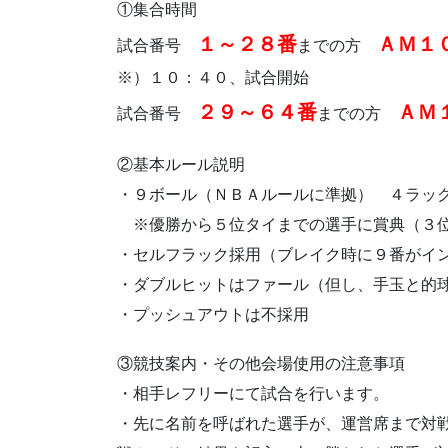
①集合時間
１～２８番
ＡＭ１
試合番号
までの方
※）１０：４０、試合開始
２９～６４番
ＡＭ
試合番号
までの方
②基本ルール説明
・９ボール（ＮＢＡルールに準拠） ４ラッ
※優勝から５位タイまでの選手に賞典（３位
・セルフラック採用（ブレイク時に９番がイ
・ダブルヒットはファール（但し、手玉と的
・プッシュアウトは不採用
③競技案内・その他会場使用の注意事項
・相手レフリーにて試合を行います。
・先に名前を呼ばれた選手が、運営席まで対戦