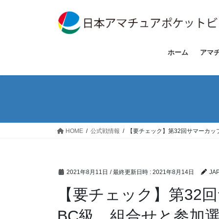
コ
ナ
ン
ビ
テ
ゲ
ン
ー
ツ
シ
ホーム
アマ
へ
ョ
ス
ン
キ
に
ッ
移
プ
動
HOME
公式戦情報
【要チェック】第32回サマーカッ
2021年8月11日
/ 最終更新日時 :
2021年8月14日
JA
【要チェック】第32
BC級、組合せと参加