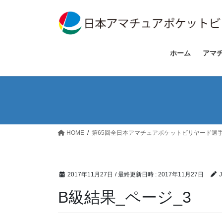
コ
ナ
ン
ビ
テ
ゲ
ン
ー
ツ
シ
ホーム
アマ
へ
ョ
ス
ン
キ
に
ッ
移
プ
動
HOME
第65回全日本アマチュアポケットビリヤード選
2017年11月27日
/ 最終更新日時 :
2017年11月27日
B級結果_ページ_3