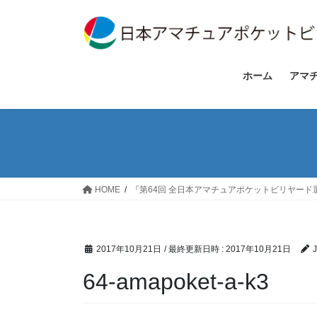
コ
ナ
ン
ビ
テ
ゲ
ン
ー
ツ
シ
ホーム
アマ
へ
ョ
ス
ン
キ
に
ッ
移
プ
動
HOME
『第64回 全日本アマチュアポケットビリヤー
2017年10月21日
/ 最終更新日時 :
2017年10月21日
64-amapoket-a-k3