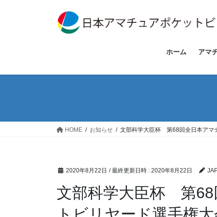
コ
ナ
ン
ビ
テ
ゲ
ン
ー
ツ
シ
ホーム
アマ
へ
ョ
ス
ン
キ
に
ッ
移
プ
動
HOME
お知らせ
文部科学大臣杯 第68回全日本ア
2020年8月22日
/ 最終更新日時 :
2020年8月22日
JA
文部科学大臣杯 第6
トビリヤード選手権大