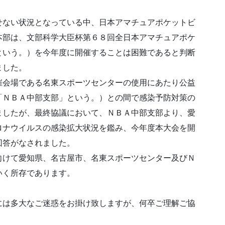
ない状況となっている中、日本アマチュアポケットビ
本部は、文部科学大臣杯第６８回全日本アマチュアポケ
という。）を今年度に開催することは困難であると判断
ました。
会場である名東スポーツセンターの使用にあたり公益
「ＮＢＡ中部支部」という。）との間で感染予防対策の
ましたが、最終協議において、ＮＢＡ中部支部より、愛
ロナウイルスの感染拡大状況を鑑み、今年度本大会を開
回答がなされました。
けて愛知県、名古屋市、名東スポーツセンター及びＮ
いく所存であります。
は多大なご迷惑をお掛け致しますが、何卒ご理解ご協
。