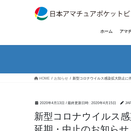
コ
ナ
ン
ビ
テ
ゲ
ン
ー
ツ
シ
ホーム
アマ
へ
ョ
ス
ン
キ
に
ッ
移
プ
動
HOME
お知らせ
新型コロナウイルス感染拡大防止に
2020年4月13日
/ 最終更新日時 :
2020年4月15日
JA
新型コロナウイルス感
延期・中止のお知らせ