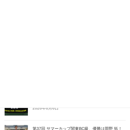
2026年度 年間スケジュール表（JAPA関西）
2026年度 年間スケジュール表（JAPA九州）
最新記事
「第15回東日本東京１０ボール」優勝は、波佐間
慶太！
2026年8月10日
第24回東日本群馬県ナインボール選手権、開催要
項
2026年8月9日
第15回東日本東京１０ボール、組合せ・受付時間
と注意事項
2026年8月6日
第37回 サマーカップ関東BC級、優勝は岡野 拓！