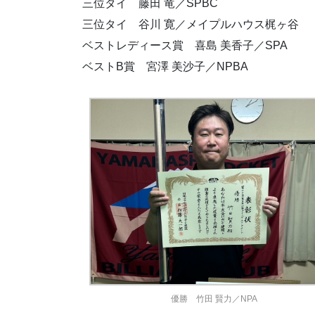
三位タイ 藤田 竜／SPBC
三位タイ 谷川 寛／メイプルハウス梶ヶ谷
ベストレディース賞 喜島 美香子／SPA
ベストB賞 宮澤 美沙子／NPBA
優勝 竹田 賢力／NPA