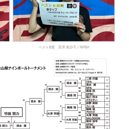
ベストB賞 宮澤 美沙子／NPBA