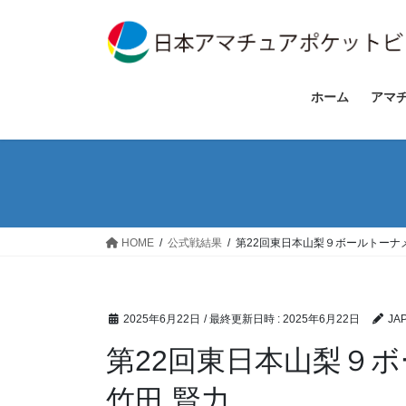
コ
ナ
ン
ビ
テ
ゲ
ン
ー
ツ
シ
ホーム
アマ
へ
ョ
ス
ン
キ
に
ッ
移
プ
動
HOME
公式戦結果
第22回東日本山梨９ボールトーナ
2025年6月22日
/ 最終更新日時 :
2025年6月22日
JA
第22回東日本山梨９
竹田 賢力