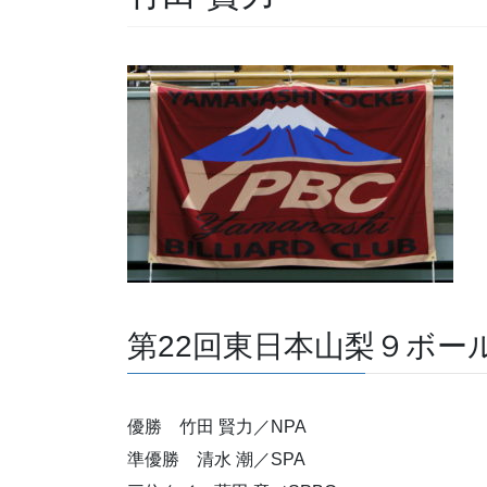
第22回東日本山梨９ボー
優勝 竹田 賢力／NPA
準優勝 清水 潮／SPA