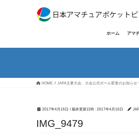
コ
ナ
ン
ビ
テ
ゲ
ン
ー
ツ
シ
ホーム
アマ
へ
ョ
ス
ン
キ
に
ッ
移
プ
動
HOME
JAPA主要大会、大会公式ボール変更のお知らせ
2017年4月16日
/ 最終更新日時 :
2017年4月16日
JA
IMG_9479