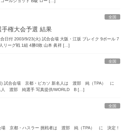
コールショット B級 ロー […]
全国
選手権大会予選 結果
 2003/9/23(火) 試合会場 大阪・江坂 ブレイク 9ボール 7
ーグ戦 1組 4勝0敗 山本 眞祥 […]
全国
31(日) 試合会場 京都・ピカソ 新名人は 渡部 純（TPA） に
 渡部 純選手 写真提供/WORLD B […]
全国
) 試合会場 京都・ハスラー 挑戦者は 渡部 純（TPA） に 決定！