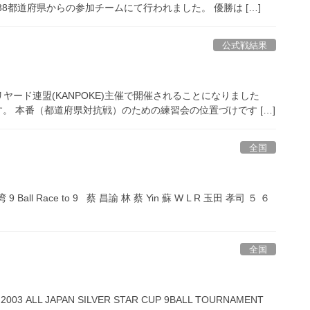
8都道府県からの参加チームにて行われました。 優勝は […]
公式戦結果
ード連盟(KANPOKE)主催で開催されることになりました
です。 本番（都道府県対抗戦）のための練習会の位置づけです […]
全国
all Race to 9 蔡 昌諭 林 蔡 Yin 蘇 W L R 玉田 孝司 ５ ６
全国
L JAPAN SILVER STAR CUP 9BALL TOURNAMENT