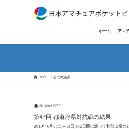
コ
ナ
ン
ビ
テ
ゲ
ン
ー
ツ
シ
ホーム
アマ
へ
ョ
ス
ン
キ
に
ッ
移
プ
動
HOME
公式戦結果
2010年6月7日
第47回 都道府県対抗戦の結果
2010年6月5(土)～6(日)の2日間に渡って和歌山